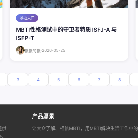
基础入门
MBTI性格测试中的守卫者特质 ISFJ-A 与
ISFP-T
·
2026-05-25
慢慢的慢
3
4
5
6
7
8
产品愿景
提供
让大众了解、相信MBTI，用MBTI解决生活工作中
务。