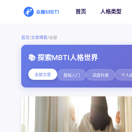
首页
人格类型
/
/
首页
文章博客
全部
📚 探索MBTI人格世界
全部文章
基础入门
深度科普
个人