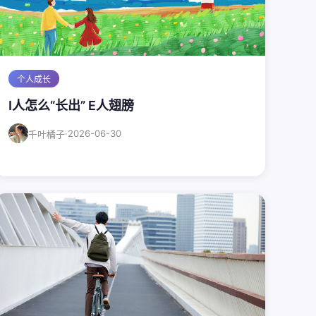
个人成长
I人怎么“长出” E人翅膀
·
2026-06-30
千叶橘子