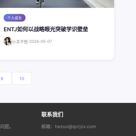
个人成长
ENTJ如何以战略眼光突破学识壁垒
·
2026-05-07
小羊不愁
9
10
联系我们
的问题。
邮箱：hezuo@qcrjzx.com