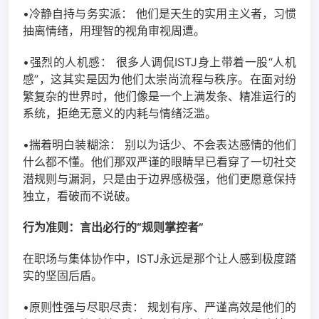
•冷静自持与务实派： 他们是天生的实用主义者，习惯
抽离情绪，用理智的视角审视周遭。
•强烈的人机感： 很多人调侃ISTJ身上带着一股“人机
感”，这其实是因为他们太崇尚流程与秩序。在面对纷
繁复杂的世界时，他们像是一个上满发条、精准运行的
系统，拒绝无意义的内耗与情绪泛滥。
•揣着明白装糊涂： 别以为话少、不会表达感情的他们
什么都不懂。他们那双严谨的眼睛早已看穿了一切社交
潜规则与漏洞，只是由于边界感极强，他们更愿意保持
独立，看破而不说破。
行为准则：言出必行的“规则掌控者”
在职场与集体协作中，ISTJ永远是那个让人感到极度踏
实的坚固后盾。
•原则性强与尽职尽责： 规划有序、严谨高效是他们的