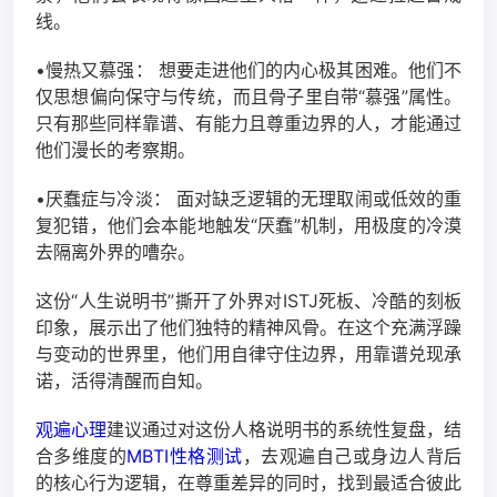
线。
•慢热又慕强： 想要走进他们的内心极其困难。他们不
仅思想偏向保守与传统，而且骨子里自带“慕强”属性。
只有那些同样靠谱、有能力且尊重边界的人，才能通过
他们漫长的考察期。
•厌蠢症与冷淡： 面对缺乏逻辑的无理取闹或低效的重
复犯错，他们会本能地触发“厌蠢”机制，用极度的冷漠
去隔离外界的嘈杂。
这份“人生说明书”撕开了外界对ISTJ死板、冷酷的刻板
印象，展示出了他们独特的精神风骨。在这个充满浮躁
与变动的世界里，他们用自律守住边界，用靠谱兑现承
诺，活得清醒而自知。
观遍心理
建议通过对这份人格说明书的系统性复盘，结
合多维度的
MBTI性格测试
，去观遍自己或身边人背后
的核心行为逻辑，在尊重差异的同时，找到最适合彼此