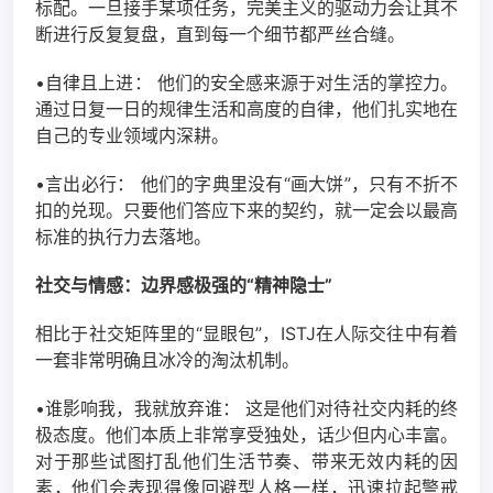
标配。一旦接手某项任务，完美主义的驱动力会让其不
断进行反复复盘，直到每一个细节都严丝合缝。
•自律且上进： 他们的安全感来源于对生活的掌控力。
通过日复一日的规律生活和高度的自律，他们扎实地在
自己的专业领域内深耕。
•言出必行： 他们的字典里没有“画大饼”，只有不折不
扣的兑现。只要他们答应下来的契约，就一定会以最高
标准的执行力去落地。
社交与情感：边界感极强的“精神隐士”
相比于社交矩阵里的“显眼包”，ISTJ在人际交往中有着
一套非常明确且冰冷的淘汰机制。
•谁影响我，我就放弃谁： 这是他们对待社交内耗的终
极态度。他们本质上非常享受独处，话少但内心丰富。
对于那些试图打乱他们生活节奏、带来无效内耗的因
素，他们会表现得像回避型人格一样，迅速拉起警戒