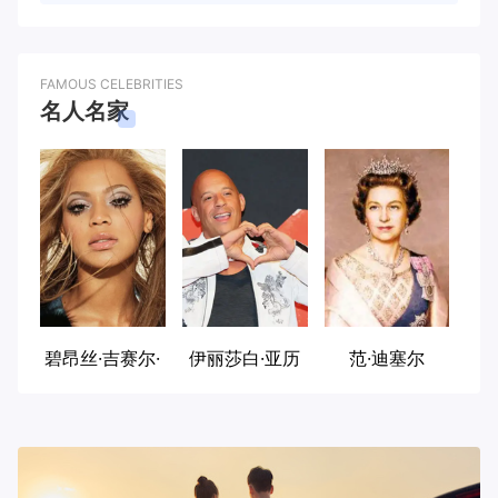
FAMOUS CELEBRITIES
名人名家
碧昂丝·吉赛尔·
伊丽莎白·亚历
范·迪塞尔
诺斯
山德拉·玛丽·温
莎